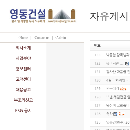
·Home
|
·Contact us
|
·Admin
번호
회사소개
133
박종환 감독님과
사업분야
132
유머지만 ....
홍보센터
131
감사한 마음을 
고객센터
130
4월도 화이팅 ~!
129
친구에게
채용공고
128
보낸 세월만큼 알
부조리신고
127
당신이 고맙습니다
ESG 공시
126
축하
125
영동건설(주) 20