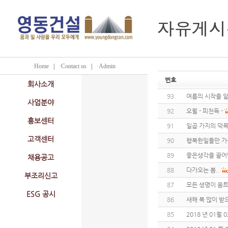
·Home
|
·Contact us
|
·Admin
번호
회사소개
93
여름의 시작을 
사업분야
92
오월 - 피천득 -
홍보센터
91
일곱 가지의 덕목
고객센터
90
행복한일들만 가
89
좋은생각을 끌어
채용공고
88
다가오는 봄..
부조리신고
87
모든 생명이 움트
ESG 공시
86
새해 복 많이 받
85
2018 년 01월 