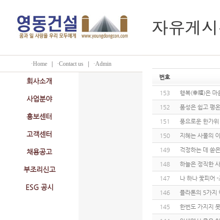
·Home
|
·Contact us
|
·Admin
번호
회사소개
153
행복(幸福)은 마
사업분야
152
품성은 쉽고 평온
홍보센터
151
풍요로운 한가위
고객센터
150
지혜는 사물의 
149
걱정하는 데 쏟은
채용공고
148
하늘은 정직한 사
부조리신고
147
나 하나 꽃피어 
ESG 공시
146
플라톤의 5가지
145
한번도 가지지 못