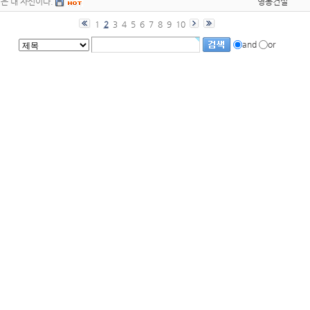
은 내 자신이다.
영동건설
1
2
3
4
5
6
7
8
9
10
and
or