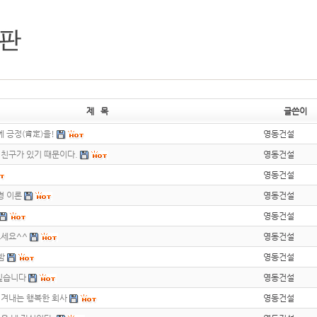
제 목
글쓴이
에 긍정(肯定)을!
영동건설
 친구가 있기 때문이다.
영동건설
영동건설
경 이론
영동건설
영동건설
으세요^^
영동건설
밤
영동건설
 싶습니다
영동건설
이겨내는 행복한 회사
영동건설