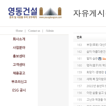
·Home
|
·Contact us
|
·Admin
번호
회사소개
163
부정(否定) 대신
사업분야
162
삶이 아름다운건
홍보센터
161
말의 습관
고객센터
160
맹자(孟子)의 역
159
희망가 -문병란-
채용공고
158
새해 복 많이받
부조리신고
157
2022년 송년의 
ESG 공시
156
이런 삶을 살고
155
고난과 역경을 