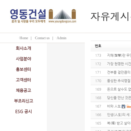
·Home
|
·Contact us
|
·Admin
번호
회사소개
173
지혜(智慧)란 무
사업분야
172
가장 현명한 시간
홍보센터
171
전부를 걸만큼의
고객센터
170
풍성한 추석명절
169
돈으로 살수도 없
채용공고
168
당신을 만난 것
부조리신고
167
비와 人生
ESG 공시
166
인생(人生)의 세
165
복(福) 받고 살